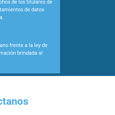
chos de los titulares de
ratamientos de datos
a.
no frente a la ley de
rmación brindada al
ctanos