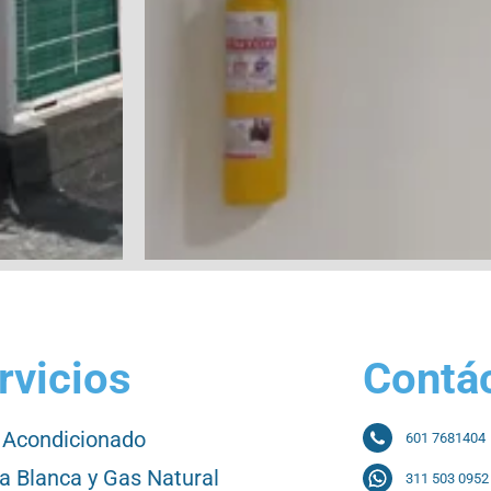
rvicios
Contá
 Acondicionado
601 7681404
a Blanca y Gas Natural
311 503 0952 