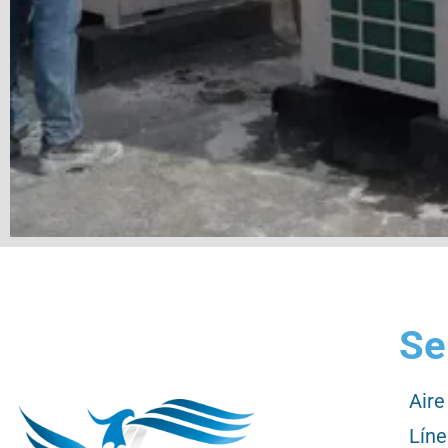
Se
Aire
Líne