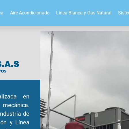
ca
Aire Acondicionado
Línea Blanca y Gas Natural
Sist
lizada en
n mecánica.
ndustria de
ión y Línea