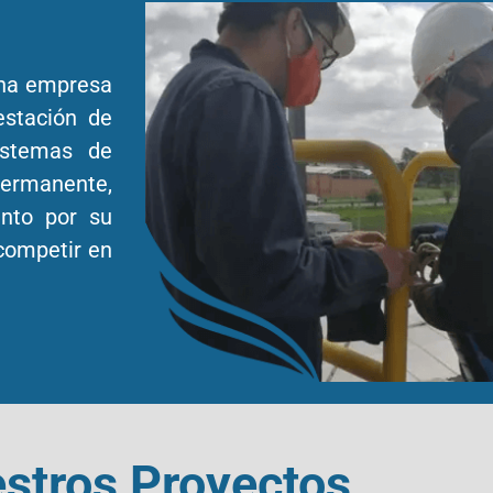
una empresa
estación de
sistemas de
ermanente,
ento por su
competir en
stros Proyectos