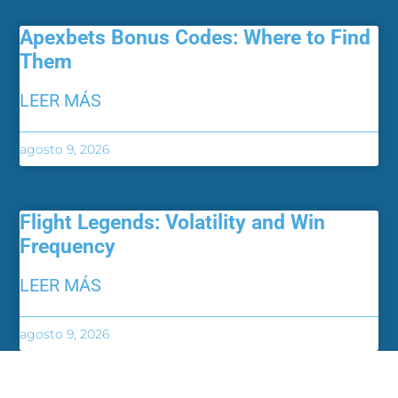
Apexbets Bonus Codes: Where to Find
Them
LEER MÁS
agosto 9, 2026
Flight Legends: Volatility and Win
Frequency
LEER MÁS
agosto 9, 2026